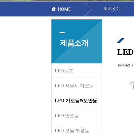
회사소개
제품소개
LE
Total 4건
1
LED램프
LED 서울시 가로등
LED 가로등&보안등
LED 인도등
LED 모듈 투광등