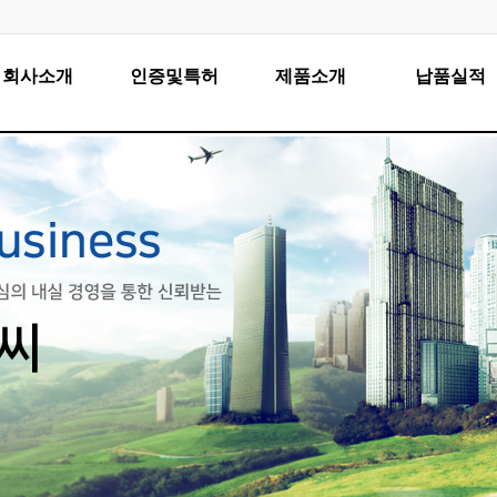
회사소개
인증및특허
제품소개
납품실적
인사말
인증및특허현황
LED램프
국내
연혁
LED 서울시 가로등
국외
조직도
LED 가로등&보안등
협력업체
LED 인도등
오시는길
LED 모듈 투광등
LED 공장등
LED 실내조명