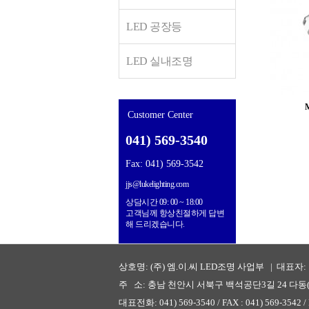
LED 공장등
LED 실내조명
Customer Center
041) 569-3540
Fax: 041) 569-3542
jjs@lukelighting.com
상담시간 09: 00 ~ 18:00
고객님께 항상친절하게 답변
해 드리겠습니다.
상호명: (주) 엠.이.씨 LED조명 사업부 | 대표자: 
주 소: 충남 천안시 서북구 백석공단3길 24 다
대표전화: 041) 569-3540 / FAX : 041) 569-3542 / E