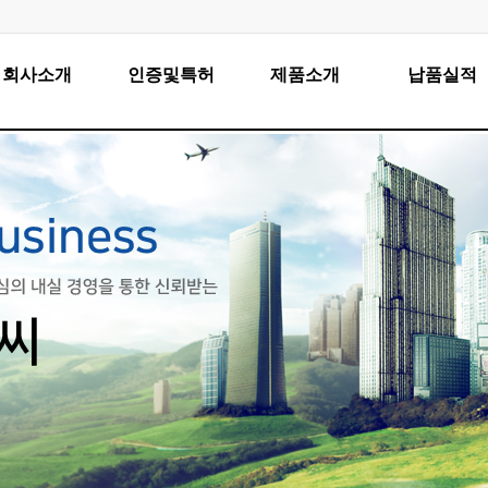
회사소개
인증및특허
제품소개
납품실적
인사말
인증및특허현황
LED램프
국내
연혁
LED 서울시 가로등
국외
조직도
LED 가로등&보안등
협력업체
LED 인도등
오시는길
LED 모듈 투광등
LED 공장등
LED 실내조명