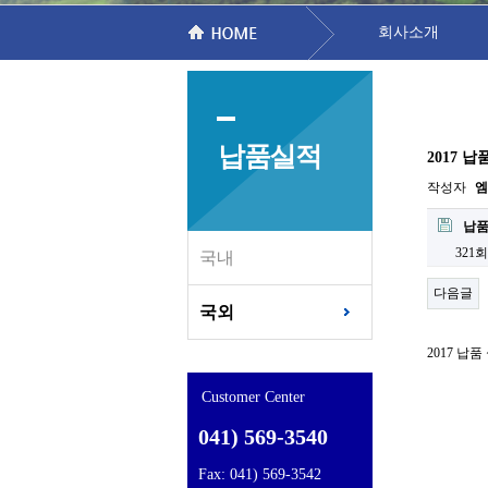
회사소개
납품실적
2017 
작성자
엠
납품
321
국내
다음글
국외
2017 납
Customer Center
041) 569-3540
Fax: 041) 569-3542